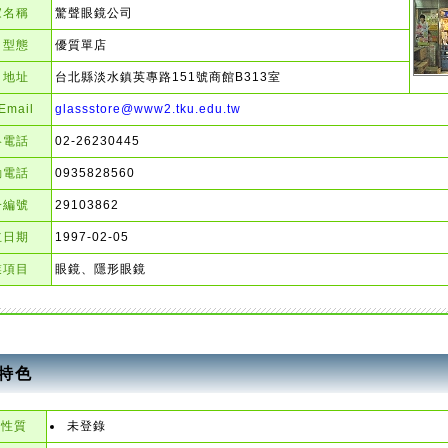
家名稱
驚聲眼鏡公司
司型態
優質單店
司地址
台北縣淡水鎮英專路151號商館B313室
mail
glassstore@www2.tku.edu.tw
絡電話
02-26230445
動電話
0935828560
一編號
29103862
立日期
1997-02-05
業項目
眼鏡、隱形眼鏡
特色
店性質
未登錄