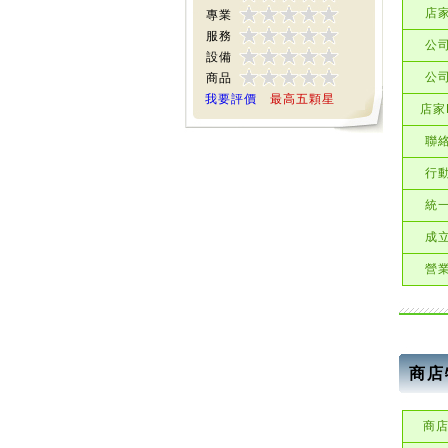
店
專業
服務
公
設備
公
商品
我要評價
最高五顆星
店家E
聯
行
統
成
營
商店
商