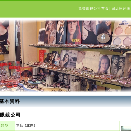
驚聲眼鏡公司首頁
|
回店家列
基本資料
眼鏡公司
家類型
單店 (北區)