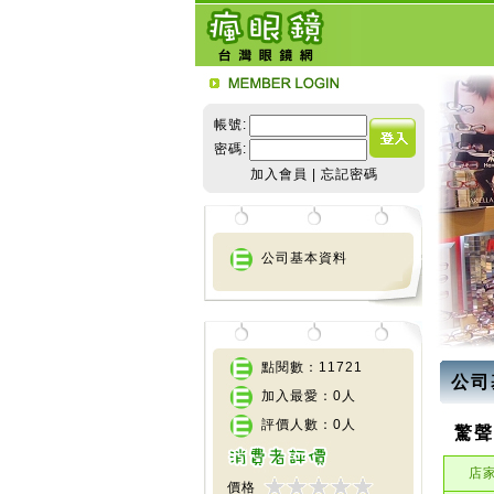
帳號:
密碼:
加入會員
|
忘記密碼
公司基本資料
點閱數：11721
公司
加入最愛：0人
評價人數：0人
驚聲
店
價格