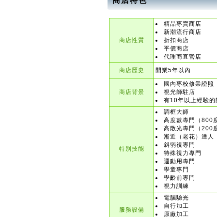
商店特色
精品專賣商店
新潮流行商店
商店性質
折扣商店
平價商店
代理商直營店
商店歷史
開業5年以內
國內專校修業證照
商店背景
視光師駐店
有10年以上經驗的
調框大師
高度數專門（800
高散光專門（200
漸近（老花）達人
斜弱視專門
特別技能
特殊視力專門
運動用專門
學童專門
學齡前專門
視力訓練
電腦驗光
自行加工
服務設備
原廠加工