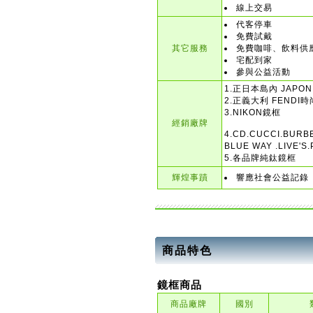
線上交易
代客停車
免費試戴
其它服務
免費咖啡、飲料供
宅配到家
參與公益活動
1.正日本島內 JAPO
2.正義大利 FENDI
3.NIKON鏡框
經銷廠牌
4.CD.CUCCI.BURB
BLUE WAY .LIVE'S
5.各品牌純鈦鏡框
輝煌事蹟
響應社會公益記錄
商品特色
鏡框商品
商品廠牌
國別