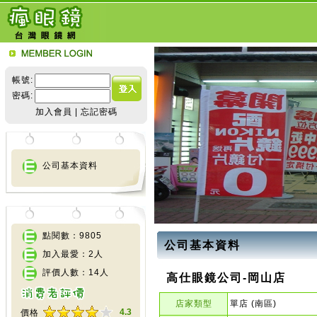
帳號:
密碼:
加入會員
|
忘記密碼
公司基本資料
點閱數：9805
公司基本資料
加入最愛：2人
評價人數：14人
高仕眼鏡公司-岡山店
店家類型
單店 (南區)
4.3
價格