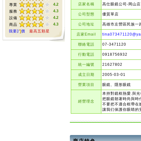
店家名稱
高仕眼鏡公司-岡山店
4.2
專業
4.3
服務
公司型態
優質單店
4.2
設備
4.3
公司地址
高雄市左營區民族一路
商品
我要評價
最高五顆星
店家Email
tina073471120@ya
聯絡電話
07-3471120
行動電話
0918756932
統一編號
21627802
成立日期
2005-03-01
營業項目
眼鏡、隱形眼鏡
本持對鏡框熱愛.與光
把眼鏡朝著時尚與時
經營理念
不要把不適合框帶在
讓我们保護你眼睛的