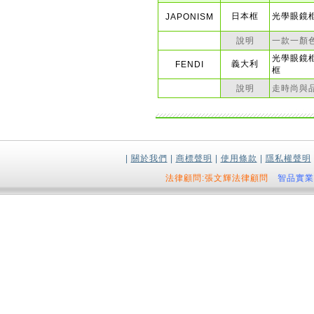
日本框
光學眼鏡
JAPONISM
說明
一款一顏
光學眼鏡
義大利
FENDI
框
說明
走時尚與
|
關於我們
|
商標聲明
|
使用條款
|
隱私權聲明
法律顧問:張文輝法律顧問
智品實業