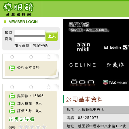
帳號:
密碼:
加入會員
|
忘記密碼
公司基本資料
點閱數：15895
加入最愛：0人
店名：
元氣眼鏡中央店
評價人數：0人
電話：
034252077
地址：
桃園縣中壢市中央東路112號
價格