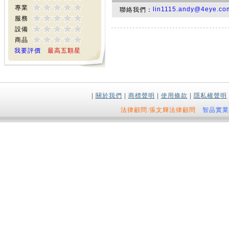
專業
lin1115.andy@4eye.co
聯絡我們：
服務
設備
商品
我要評價
最高五顆星
|
關於我們
|
商標聲明
|
使用條款
|
隱私權聲明
法律顧問:張文輝法律顧問
智品實業