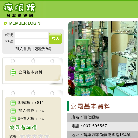
帳號:
密碼:
加入會員
|
忘記密碼
公司基本資料
點閱數：7811
加入最愛：0人
店名：
百仕眼鏡
評價人數：0人
電話：
037-595567
地址：
苗栗縣頭份鎮建國路194號
價格