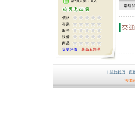
評價人數：0人
聯絡
價格
專業
服務
設備
商品
我要評價
最高五顆星
|
關於我們
|
商
法律