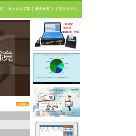
表頁
|
加入最愛店家
|
推薦給朋友
|
管理者登入
|