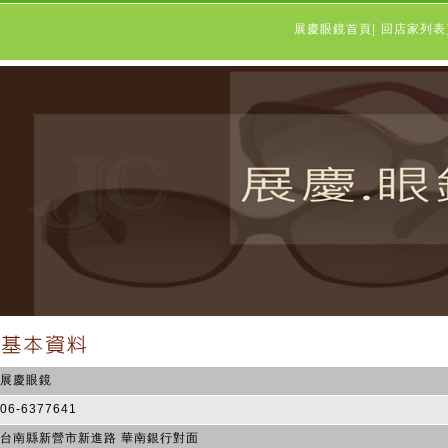
展慶眼鏡首頁
|
回店家列
展慶眼鏡
06-6377641
台南縣新營市新進路 華南銀行對面