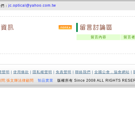
jc.optical@yahoo.com.tw
我們：
留言內容
留言
標聲明
|
使用條款
|
隱私權聲明
|
免責聲明
|
聯絡我們
|
全國公會．協會網站
|
顧問:張文輝法律顧問
智品實業
版權所有 Since 2008 ALL RIGHTS RESE