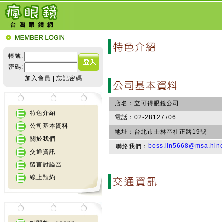
帳號:
密碼:
加入會員
|
忘記密碼
店名：
立可得眼鏡公司
特色介紹
電話：
02-28127706
公司基本資料
地址：
台北市士林區社正路19號
關於我們
boss.lin5668@msa.hine
聯絡我們：
交通資訊
留言討論區
線上預約