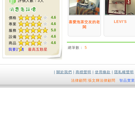
評價人數：3人
4.6
價格
LEVI'S
喜愛泡茶交友的老
4.6
專業
闆
5.0
服務
4.6
設備
4.6
商品
總筆數：
5
我要評價
最高五顆星
|
關於我們
|
商標聲明
|
使用條款
|
隱私權聲明
法律顧問:張文輝法律顧問
智品實業