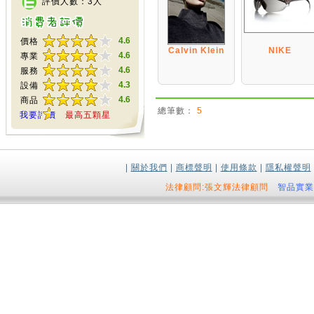
評價人數：3人
4.6
價格
Calvin Klein
NIKE
4.6
專業
4.6
服務
4.3
設備
4.6
商品
總筆數：
5
我要評價
最高五顆星
|
關於我們
|
商標聲明
|
使用條款
|
隱私權聲明
法律顧問:張文輝法律顧問
智品實業