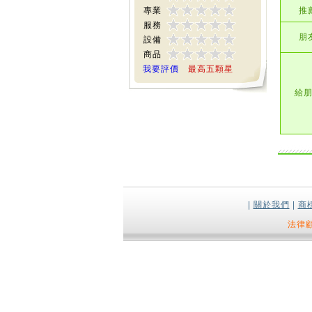
專業
推
服務
朋友
設備
商品
我要評價
最高五顆星
給
|
關於我們
|
商
法律