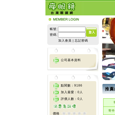
帳號:
密碼:
加入會員
|
忘記密碼
公司基本資料
點閱數：9186
推薦
加入最愛：0人
評價人數：0人
寄件
價格