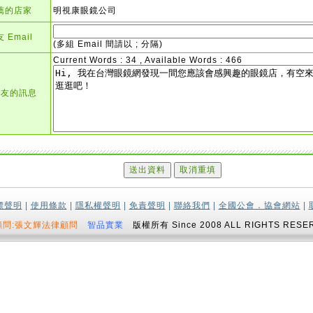
薦的店家
明視康眼鏡公司
 Email
(多組 Email 間請以 ; 分隔)
Current Words : 34 , Available Words : 466
朋友的訊息
標聲明
|
使用條款
|
隱私權聲明
|
免責聲明
|
聯絡我們
|
全國公會．協會網站
|
顧問:張文輝法律顧問
智品實業
版權所有 Since 2008 ALL RIGHTS RESE