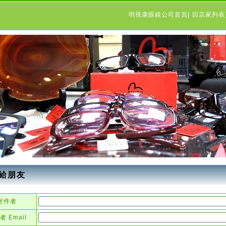
明視康眼鏡公司首頁
|
回店家列
給朋友
寄件者
者 Email