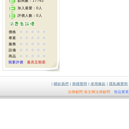
點閱數：17762
加入最愛：0人
評價人數：0人
價格
專業
服務
設備
商品
我要評價
最高五顆星
|
關於我們
|
商標聲明
|
使用條款
|
隱私權聲明
法律顧問:張文輝法律顧問
智品實業