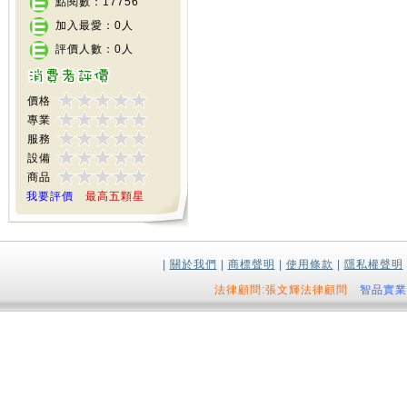
點閱數：17756
加入最愛：0人
評價人數：0人
價格
專業
服務
設備
商品
我要評價
最高五顆星
|
關於我們
|
商標聲明
|
使用條款
|
隱私權聲明
法律顧問:張文輝法律顧問
智品實業