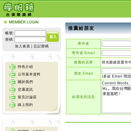
推薦給朋友
帳號:
密碼:
寄件者
加入會員
|
忘記密碼
寄件者 Email
推薦的店家
得光眼鏡苗栗市
特色介紹
朋友 Email
公司基本資料
(多組 Email 間請
關於我們
Current Words :
交通資訊
給朋友的訊息
留言討論區
線上預約